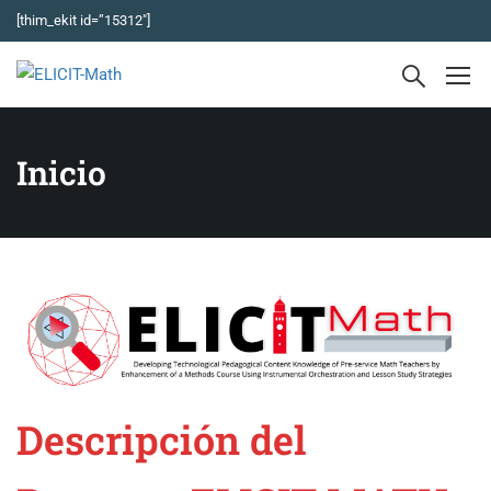
[thim_ekit id=”15312″]
Inicio
Descripción del