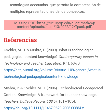
tecnologías adecuadas, que permita la comprensión de
múltiples representaciones de los conceptos.
Missing PDF "https://cie.uprrp.edu/elicit-math/wp-
content/uploads/sites/13/2022/12/Tpack.pdf".
Referencias
Koehler, M. J. & Mishra, P. (2009). What is technological
pedagogical content knowledge?
Contemporary Issues in
Technology and Teacher Education
,
9
(1), 60-70.
https://citejournal.org/volume-9/issue-1-09/general/what-is-
technological-pedagogicalcontent-knowledge
Mishra, P. & Koehler, M. J. (2006). Technological Pedagogical
Content Knowledge: A framework for teacher knowledge.
Teachers College Record
,
108
(6), 1017-1054.
https://doi.org/10.1111/j.1467-9620.2006.00684.x