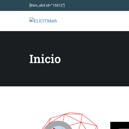
[thim_ekit id=”15312″]
Inicio